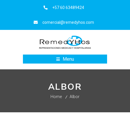
+57 60 63489424
comercial@remedyhos.com
Menu
ALBOR
Home
Albor