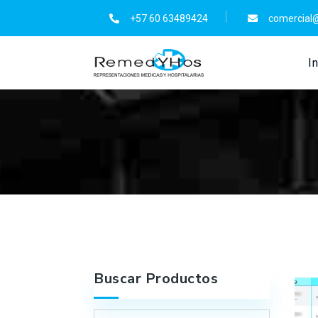
+57 60 63489424
comercial
In
Buscar Productos